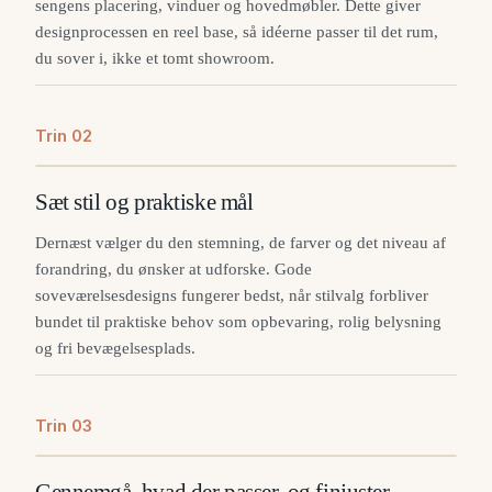
sengens placering, vinduer og hovedmøbler. Dette giver
designprocessen en reel base, så idéerne passer til det rum,
du sover i, ikke et tomt showroom.
Trin
0
2
Sæt stil og praktiske mål
Dernæst vælger du den stemning, de farver og det niveau af
forandring, du ønsker at udforske. Gode
soveværelsesdesigns fungerer bedst, når stilvalg forbliver
bundet til praktiske behov som opbevaring, rolig belysning
og fri bevægelsesplads.
Trin
0
3
Gennemgå, hvad der passer, og finjuster