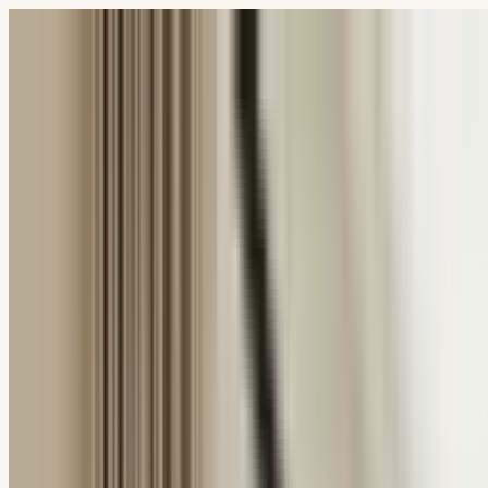
My Room Design
Resources
Aplicație Design Interior
Design Baie cu AI
Design Bucătărie AI
Design Cameră AI
Design Dormitor cu AI
Design Exterior AI
Design Interior AI
Design Living cu AI
Tools
Planificator de Camere
Vizualizator culori vopsea
Generator de Planuri de Amenajare