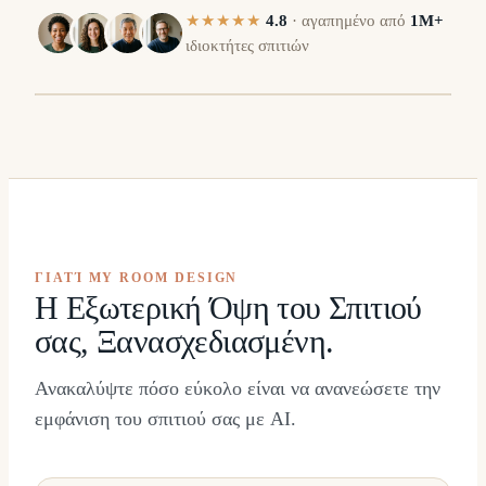
★★★★★
4.8
·
αγαπημένο από
1M+
ιδιοκτήτες σπιτιών
Ά
ΠΡΙΝ
⇔
ΓΙΑΤΊ MY ROOM DESIGN
Η Εξωτερική Όψη του Σπιτιού
σας, Ξανασχεδιασμένη.
Ανακαλύψτε πόσο εύκολο είναι να ανανεώσετε την
εμφάνιση του σπιτιού σας με AI.