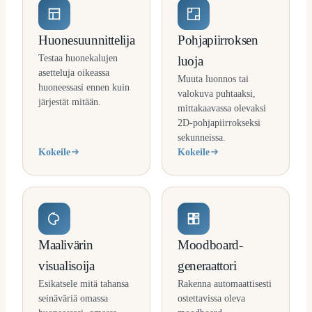
Huonesuunnittelija
Pohjapiirroksen
Testaa huonekalujen
luoja
asetteluja oikeassa
Muuta luonnos tai
huoneessasi ennen kuin
valokuva puhtaaksi,
järjestät mitään.
mittakaavassa olevaksi
2D-pohjapiirrokseksi
sekunneissa.
Kokeile
Kokeile
Maalivärin
Moodboard-
visualisoija
generaattori
Esikatsele mitä tahansa
Rakenna automaattisesti
seinäväriä omassa
ostettavissa oleva