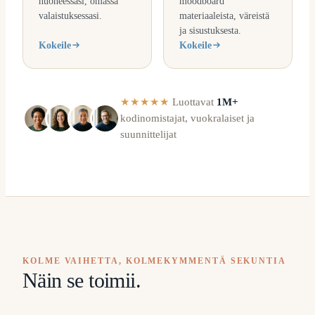
huoneessasi, omassa
moodboard
valaistuksessasi.
materiaaleista, väreistä
ja sisustuksesta.
Kokeile
Kokeile
★★★★★
Luottavat
1M+
kodinomistajat, vuokralaiset ja
suunnittelijat
KOLME VAIHETTA, KOLMEKYMMENTÄ SEKUNTIA
Näin se toimii.