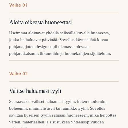
Vaihe
0
1
Aloita oikeasta huoneestasi
Useimmat aloittavat yhdellä selkeällä kuvalla huoneesta,
jonka he haluavat päivittää. Sovellus käyttää tätä kuvaa
pohjana, joten design sopii olemassa olevaan
pohjaratkaisuun, ikkunoihin ja huonekalujen sijoitteluun.
Vaihe
0
2
Valitse haluamasi tyyli
Seuraavaksi valitset haluamasi tyylin, kuten modernin,
boheemin, minimalistisen tai rannikkotyylin. Sovellus
sovittaa kyseisen tyylin samaan huoneeseen, mikä helpottaa
värien, materiaalien ja sisustuksen yhteensopivuuden