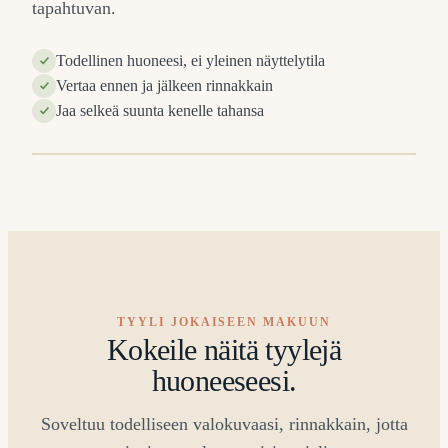
tapahtuvan.
Todellinen huoneesi, ei yleinen näyttelytila
Vertaa ennen ja jälkeen rinnakkain
Jaa selkeä suunta kenelle tahansa
N
ENNEN
⇔
TYYLI JOKAISEEN MAKUUN
Kokeile näitä tyylejä
huoneeseesi.
Soveltuu todelliseen valokuvaasi, rinnakkain, jotta