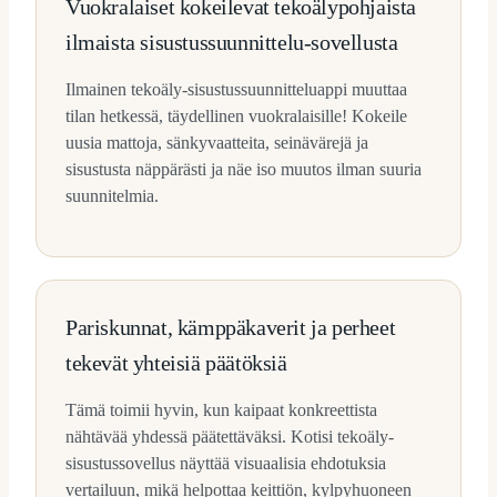
Vuokralaiset kokeilevat tekoälypohjaista
ilmaista sisustussuunnittelu-sovellusta
Ilmainen tekoäly-sisustussuunnitteluappi muuttaa
tilan hetkessä, täydellinen vuokralaisille! Kokeile
uusia mattoja, sänkyvaatteita, seinävärejä ja
sisustusta näppärästi ja näe iso muutos ilman suuria
suunnitelmia.
Pariskunnat, kämppäkaverit ja perheet
tekevät yhteisiä päätöksiä
Tämä toimii hyvin, kun kaipaat konkreettista
nähtävää yhdessä päätettäväksi. Kotisi tekoäly-
sisustussovellus näyttää visuaalisia ehdotuksia
vertailuun, mikä helpottaa keittiön, kylpyhuoneen