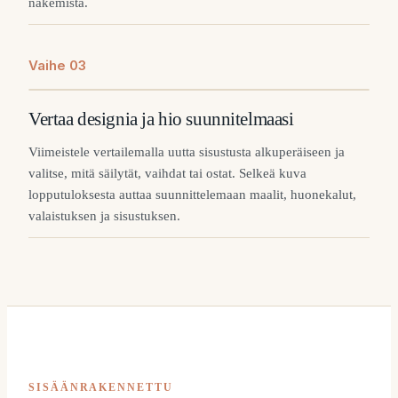
näkemistä.
Vaihe
0
3
Vertaa designia ja hio suunnitelmaasi
Viimeistele vertailemalla uutta sisustusta alkuperäiseen ja
valitse, mitä säilytät, vaihdat tai ostat. Selkeä kuva
lopputuloksesta auttaa suunnittelemaan maalit, huonekalut,
valaistuksen ja sisustuksen.
SISÄÄNRAKENNETTU