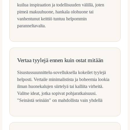
kuilua inspiraation ja todellisuuden välillä, joten
pimeä makuuhuone, hankala olohuone tai
vanhentunut keittiö tuntuu helpommin
paranneltavalta.
Vertaa tyylejä ennen kuin ostat mitään
Sisustussuunnittelu-sovelluksella kokeilet tyylejä
helposti. Vertaile minimalistista ja boheemia lookia
ilman huonekalujen siirtelyä tai kalliita virheitä.
Valitse ideat, jotka sopivat pohjaratkaisuusi.
"Seinästä seinään" on mahdollista vain yhdellä