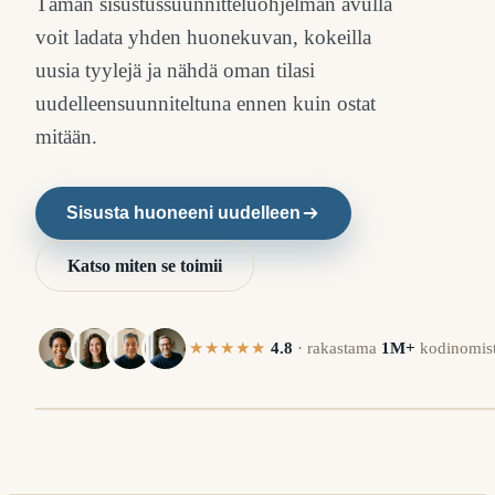
Tämän sisustussuunnitteluohjelman avulla
voit ladata yhden huonekuvan, kokeilla
uusia tyylejä ja nähdä oman tilasi
uudelleensuunniteltuna ennen kuin ostat
mitään.
Sisusta huoneeni uudelleen
Katso miten se toimii
★★★★★
4.8
·
rakastama
1M+
kodinomist
N
ENNEN
⇔