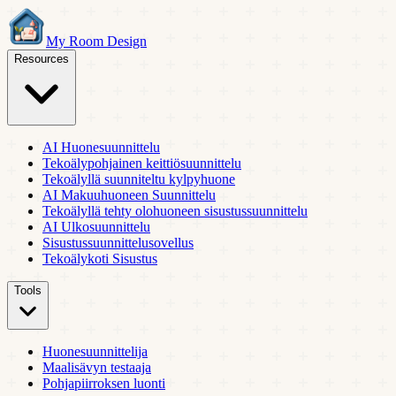
My Room Design
Resources
AI Huonesuunnittelu
Tekoälypohjainen keittiösuunnittelu
Tekoälyllä suunniteltu kylpyhuone
AI Makuuhuoneen Suunnittelu
Tekoälyllä tehty olohuoneen sisustussuunnittelu
AI Ulkosuunnittelu
Sisustussuunnittelusovellus
Tekoälykoti Sisustus
Tools
Huonesuunnittelija
Maalisävyn testaaja
Pohjapiirroksen luonti