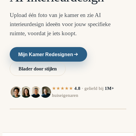
Upload één foto van je kamer en zie AI
interieurdesign ideeën voor jouw specifieke
ruimte, voordat je iets koopt.
Mijn Kamer Redesignen
Blader door stijlen
★★★★★
4.8
·
geliefd bij
1M+
huiseigenaren
A
VOOR
⇔