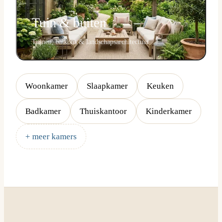
Tuin & buiten
Tuinen, balkons & landschapsarchitectuur
Woonkamer
Slaapkamer
Keuken
Badkamer
Thuiskantoor
Kinderkamer
+ meer kamers