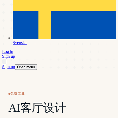
Svenska
Log in
Sign up
Sign up
Open menu
免费工具
AI客厅设计