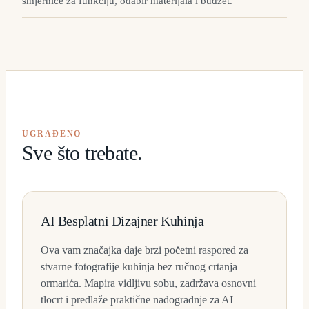
smjernice za funkciju, odabir materijala i budžet.
UGRAĐENO
Sve što trebate.
AI Besplatni Dizajner Kuhinja
Ova vam značajka daje brzi početni raspored za
stvarne fotografije kuhinja bez ručnog crtanja
ormarića. Mapira vidljivu sobu, zadržava osnovni
tlocrt i predlaže praktične nadogradnje za AI