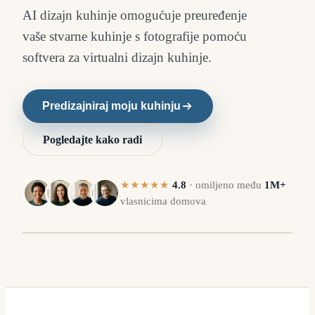
AI dizajn kuhinje omogućuje preuređenje
vaše stvarne kuhinje s fotografije pomoću
softvera za virtualni dizajn kuhinje.
Predizajniraj moju kuhinju
Pogledajte kako radi
★★★★★
4.8
·
omiljeno među
1M+
vlasnicima domova
E
PRIJE
⇔