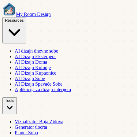
My Room Design
Resources
AI dizajn dnevne sobe
AI Dizajn Eksterijera
AI Dizajn Doma
AI Dizajn Kuhinje
AI Dizajn Kupaonice
AI Dizajn Sobe
AI Dizajn Spavaće Sobe
Aplikacija za dizajn interijera
Tools
Vizualizator Boja Zidova
Generator tlocrta
Planer Soba