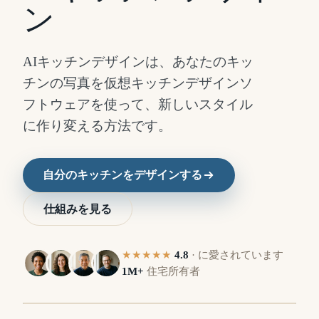
ン
AIキッチンデザインは、あなたのキッ
チンの写真を仮想キッチンデザインソ
フトウェアを使って、新しいスタイル
に作り変える方法です。
自分のキッチンをデザインする
仕組みを見る
変
変
★★★★★
4.8
·
に愛されています
更
更
1M+
住宅所有者
後
前
⇔